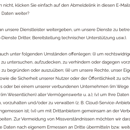
nicht, klicken Sie einfach auf den Abmeldelink in diesen E-Mails
 Daten weiter?
n unsere Dienstleister weitergeben, um unsere Dienste zu betrei
Dienste Dritter, Bereitstellung technischer Unterstützung usw.).
uch unter folgenden Umständen offenlegen: (i) um rechtswidrige
n zu untersuchen, aufzudecken, zu verhindern oder dagegen vorz
g zu begründen oder auszuüben; (iii) um unsere Rechte, unser E
owie die Sicherheit unserer Nutzer oder der Öffentlichkeit zu schüt
uns oder bei einem unserer verbundenen Unternehmen (im Wege 
(im Wesentlichen) aller Vermögenswerte u. a.); (v) um Ihre Daten
n, vorzuhalten und/oder zu verwalten (z. B. Cloud-Service-Anbieter
gemessen ist; (vi) um mit Drittanbietern gemeinsam an der Verb
beiten. Zur Vermeidung von Missverständnissen möchten wir dara
 Daten nach eigenem Ermessen an Dritte übermitteln bzw. wei