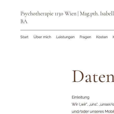
Psychotherapie 1130 Wien | Mag.pth. Isabel
BA
Start
Über mich
Leistungen
Fragen
Kosten
Daten
Einleitung
Wir („wir“, „uns“, „unse
und/oder unseres Mobile