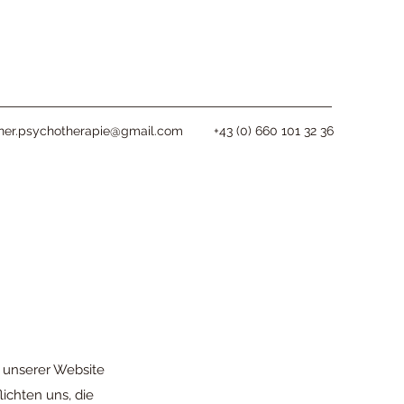
ner.psychotherapie@gmail.com
+43 (0) 660 101 32 36
) unserer Website
ichten uns, die